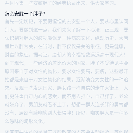
并且收集一些安慰胖子的经典语录出来，供大家学习。
怎么安慰一个胖子？
首先一定切记，不要假惺惺的去安慰一个人，要从心里认同
别人。要做到这一点，我们先来了解一下心法：正三观，要
认识到对胖人的歧视嘲讽是一种病态文化，纵观历史，大唐
盛世以胖为美，在当时，胖不仅仅是美的象征，更是健康，
财富的象征，据考证，唐朝人的幸福指数远远高于现代人！
到了现代，一些经济落差比价大的国家，胖子不受待见主要
原因来自于对女性的物化，要求女性要高，要瘦，这些最开
始都是来自于对女性物化的结果，逐渐演变为女性的一种追
求。反观一些发达国家，胖女孩一样自信的走在大街上，人
们更注重自己内心的感受，而不用去担心，自己胖了，老公
就嫌弃了，男朋友就看不上了，想想一群人连长胖的勇气都
没有，居然有脸嘲笑别人长得胖！所以，嘲笑胖人是一种多
么愚昧的畸形文化。
还有需要注意的是对于这些敏感的人不要主动提及，等他提