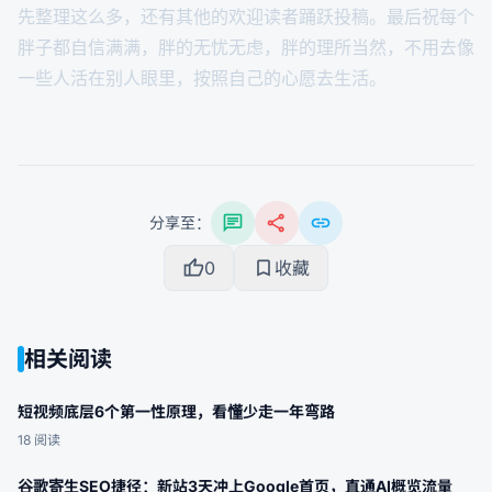
先整理这么多，还有其他的欢迎读者踊跃投稿。最后祝每个
胖子都自信满满，胖的无忧无虑，胖的理所当然，不用去像
一些人活在别人眼里，按照自己的心愿去生活。
chat
share
link
分享至：
thumb_up
bookmark
0
收藏
相关阅读
短视频底层6个第一性原理，看懂少走一年弯路
18
阅读
谷歌寄生SEO捷径：新站3天冲上Google首页，直通AI概览流量