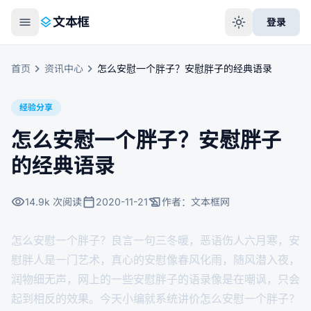
menu
layers
light_mode
文本框
登录
chevron_right
chevron_right
首页
资讯中心
怎么安慰一个胖子？安慰胖子的经典语录
经验分享
怎么安慰一个胖子？安慰胖子
的经典语录
visibility
calendar_today
history_edu
14.9k
次阅读
2020-11-21
作者：
文本框网
怎么安慰一个胖子？良言一句三冬暖，恶语伤人六月寒，安
慰胖人是一门艺术，真心的安慰像春风化雨，随风潜入夜，
润物细无声，网上的一些安慰胖子的语录像是在嘲讽，只会
起到相反的效果。今天小编就系统讲价怎么安慰一个胖子？