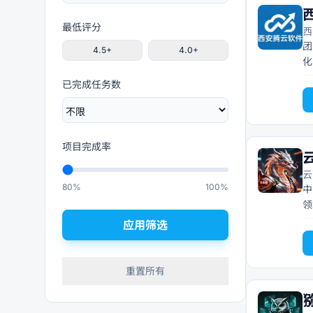
最低评分
西
团
4.5+
4.0+
化
法
已完成任务数
务
项目完成率
云
云
80%
100%
中
领
应用筛选
重置所有