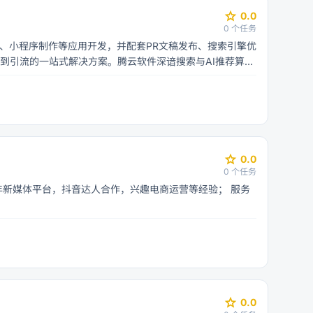
star
0.0
0
个任务
、小程序制作等应用开发，并配套PR文稿发布、搜索引擎优
站到引流的一站式解决方案。腾云软件深谙搜索与AI推荐算
。选择西安腾云软件，助您数字化腾飞。欢迎咨询合作！ 服
star
0.0
0
个任务
媒体平台，抖音达人合作，兴趣电商运营等经验； 服务
star
0.0