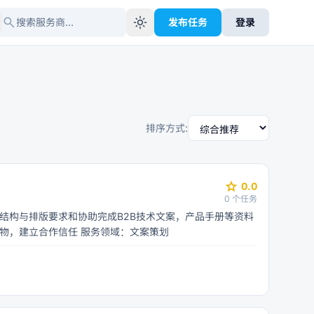
search
light_mode
发布任务
登录
排序方式:
star
0.0
0
个任务
结构与排版要求和协助完成B2B技术文案，产品手册等资料
的格式对内容梳理及基础绘图补充交付细致前期可承接辅助类标准化任务着物，建立合作信任 服务领域：文案策划