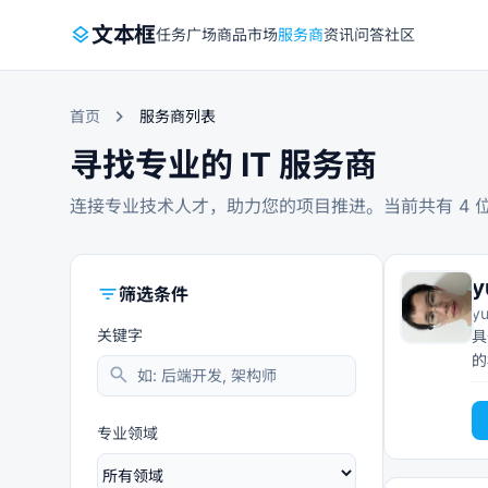
layers
文本框
任务广场
商品市场
服务商
资讯
问答社区
chevron_right
首页
服务商列表
寻找专业的 IT 服务商
连接专业技术人才，助力您的项目推进。当前共有
4
位
y
filter_list
筛选条件
yu
关键字
具
search
专业领域