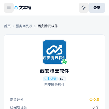
menu
layers
light_mode
文本框
登录
chevron_right
chevron_right
首页
服务商列表
西安腾云软件
verified
西安腾云软件
企业认证
Lv
1
西安腾云软件
star
综合评分
0.0
已完成任务
0
个